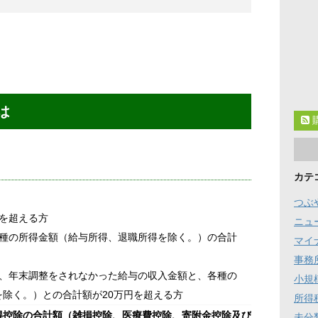
は
カテ
つぶ
円を超える方
ニュ
各種の所得金額（給与所得、退職所得を除く。）の合計
マイ
事務
て、年末調整をされなかった給与の収入金額と、各種の
小規
除く。）との合計額が20万円を超える方
所得
控除の合計額（雑損控除、医療費控除、寄附金控除及び基礎控除を除く
未分