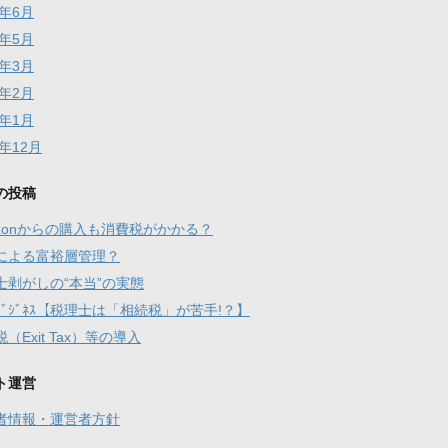
5年6月
5年5月
5年3月
5年2月
5年1月
4年12月
の投稿
azonからの購入も消費税がかかる？
による富裕層管理？
士剥がしの“本当”の実態
ﾋﾞｼﾞﾈｽ【税理士は「相続税」が苦手!？】
（Exit Tax）等の導入
ト運営
者情報・運営者方針