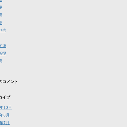
税
税
税
申告
関連
所得
税
のコメント
カイブ
5年10月
5年8月
5年7月