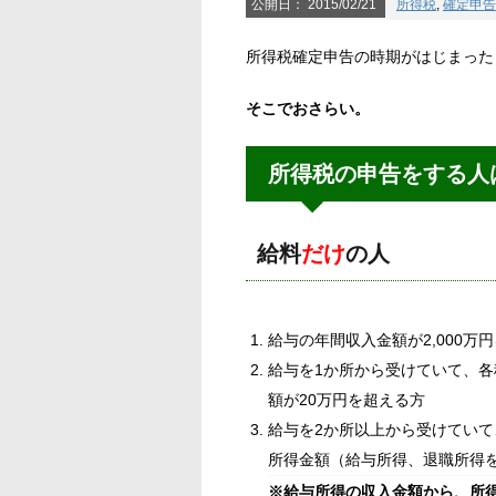
公開日：
2015/02/21
所得税
,
確定申告
所得税確定申告の時期がはじまった
そこでおさらい。
所得税の申告をする人
給料
だけ
の人
給与の年間収入金額が2,000万
給与を1か所から受けていて、
額が20万円を超える方
給与を2か所以上から受けてい
所得金額（給与所得、退職所得を
※給与所得の収入金額から、所得