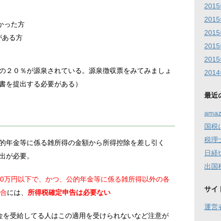
201
201
かった方
201
がある方
201
201
の２０％が源泉されている。源泉徴収票をみてみましょ
201
書を提出する必要がある）
最近
am
国税
税理
的年金等に係る雑所得の金額から所得控除を差し引く
日経
出が必要。
出国税
00万円以下で、かつ、公的年金等に係る雑所得以外の各
サイ
場合
には、
所得税確定申告は必要ない
運営
金を受給してる人はこの適用を受けられないなど注意が