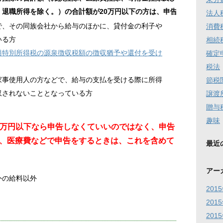
退職所得を除く。）の合計額が20万円以下の方は、申告は不要。​
法人
で、その同族会社から給与のほかに、貸付金の利子や
消費
いる方
相続
興特別所得税の源泉徴収税額の徴収猶予や還付を受け
確定
税法
家事使用人の方などで、給与の支払を受ける際に所得
節税
収されないこととなっている方
譲渡
贈与
趣味
20万円以下なら申告しなくていいのではなく、申告
、医療費などで申告をするときは、これを含めて
最近
アー
外の給料以外
201
201
201