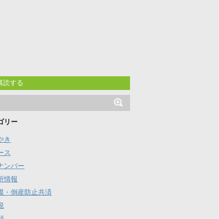
購読する
ゴリー
やき
ース
ナンバー
所情報
模・倒産防止共済
税
。）を差し引いた金額が150万円以下で、
類