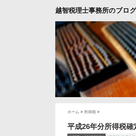
越智税理士事務所のブロ
ホーム
>
所得税
>
平成26年分所得税