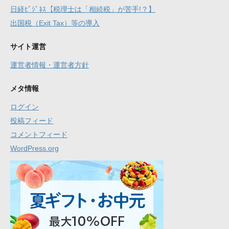
日経ﾋﾞｼﾞﾈｽ【税理士は「相続税」が苦手!？】
出国税（Exit Tax）等の導入
サイト運営
運営者情報・運営者方針
メタ情報
ログイン
投稿フィード
コメントフィード
WordPress.org