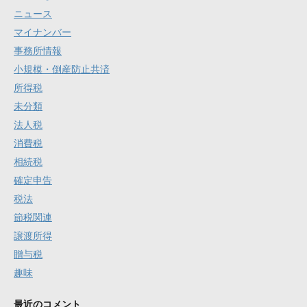
ニュース
マイナンバー
事務所情報
小規模・倒産防止共済
所得税
未分類
法人税
消費税
相続税
確定申告
税法
節税関連
譲渡所得
贈与税
趣味
最近のコメント